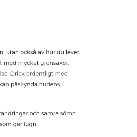
, utan också av hur du lever.
ost med mycket grönsaker,
else. Drick ordentligt med
a kan påskynda hudens
rändringar och sämre sömn.
r som ger lugn.