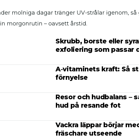
der molniga dagar tränger UV-strålar igenom, så gö
in morgonrutin – oavsett årstid.
Skrubb, borste eller syra
exfoliering som passar 
A‑vitaminets kraft: Så 
förnyelse
Resor och hudbalans – så
hud på resande fot
Vackra läppar börjar med
fräschare utseende