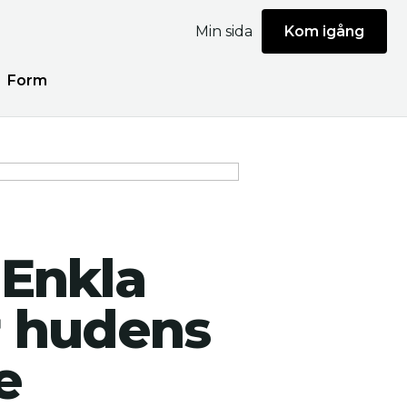
Min sida
Kom igång
Form
 Enkla
r hudens
e