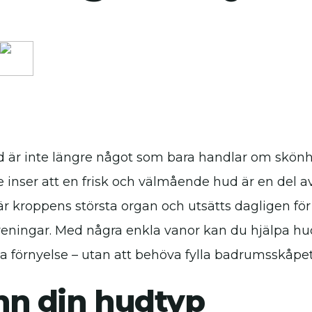
 är inte längre något som bara handlar om skönhet
ge inser att en frisk och välmående hud är en del 
r kroppens största organ och utsätts dagligen för 
oreningar. Med några enkla vanor kan du hjälpa hu
ga förnyelse – utan att behöva fylla badrumsskåpe
nn din hudtyp