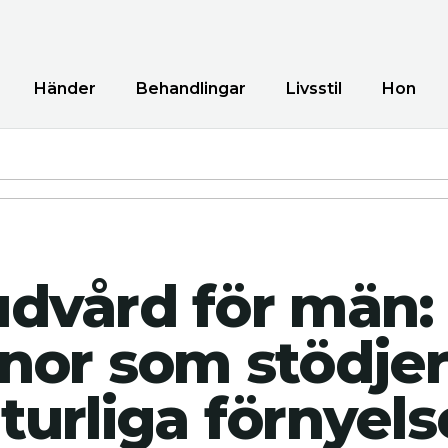
Händer
Behandlingar
Livsstil
Hon
dvård för män:
nor som stödje
turliga förnyels