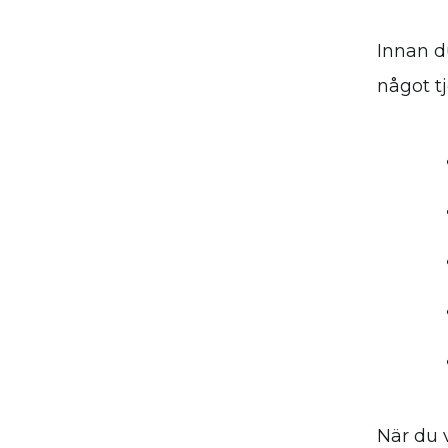
Innan d
något t
När du v