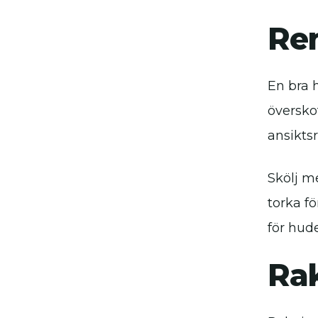
Re
En bra 
översko
ansiktsr
Skölj m
torka f
för hud
Rak