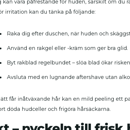
 kan vara påfrestande för huden, särskilt om du ra
ör irritation kan du tänka på följande:
Raka dig efter duschen, när huden och skäggs
Använd en rakgel eller -kräm som ger bra glid.
Byt rakblad regelbundet – slöa blad ökar risken
Avsluta med en lugnande aftershave utan alko
ätt får inåtväxande hår kan en mild peeling ett par
ort döda hudceller och frigöra hårsäckarna.
t – nyckeln till frisk