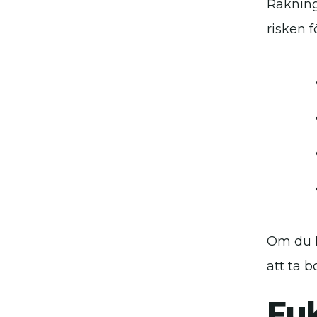
Rakning
risken f
Om du l
att ta b
Fuk