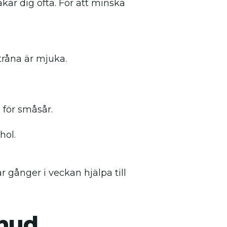
kar dig ofta. För att minska
tråna är mjuka.
 för småsår.
hol.
 gånger i veckan hjälpa till
 hud