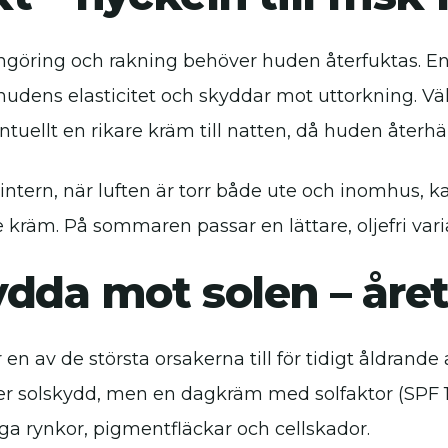
engöring och rakning behöver huden återfuktas. En b
udens elasticitet och skyddar mot uttorkning. Välj 
ntuellt en rikare kräm till natten, då huden återh
intern, när luften är torr både ute och inomhus,
 kräm. På sommaren passar en lättare, oljefri vari
dda mot solen – året
r en av de största orsakerna till för tidigt åldra
 solskydd, men en dagkräm med solfaktor (SPF 15–
ga rynkor, pigmentfläckar och cellskador.