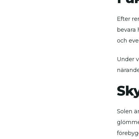
Efter r
bevara h
och eve
Under v
närande
Sky
Solen ä
glömmer
förebyg