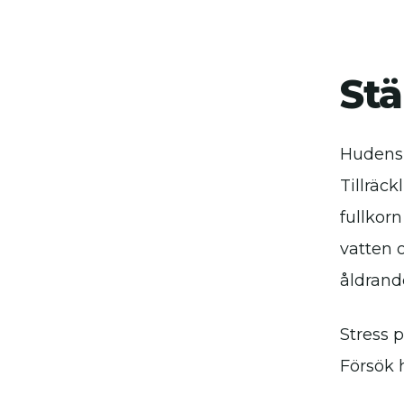
Stä
Hudens 
Tillräc
fullkorn
vatten 
åldrand
Stress 
Försök h