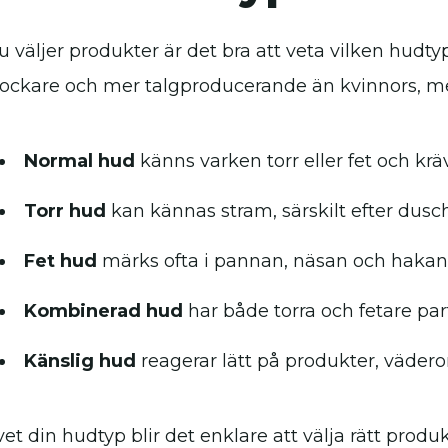
u väljer produkter är det bra att veta vilken hudty
jockare och mer talgproducerande än kvinnors, men
Normal hud
känns varken torr eller fet och kräv
Torr hud
kan kännas stram, särskilt efter dusch
Fet hud
märks ofta i pannan, näsan och hakan
Kombinerad hud
har både torra och fetare part
Känslig hud
reagerar lätt på produkter, vädero
et din hudtyp blir det enklare att välja rätt produk