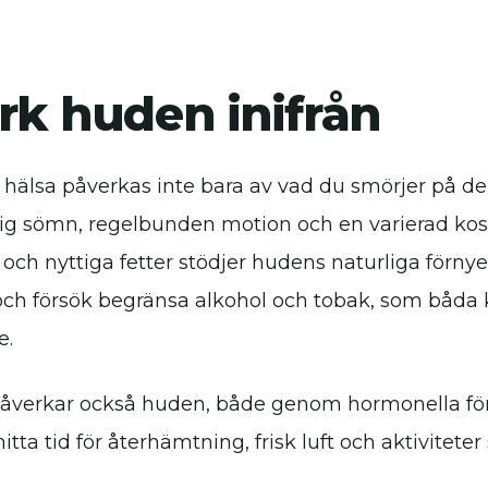
rk huden inifrån
hälsa påverkas inte bara av vad du smörjer på den
klig sömn, regelbunden motion och en varierad k
 och nyttiga fetter stödjer hudens naturliga förny
och försök begränsa alkohol och tobak, som båd
e.
påverkar också huden, både genom hormonella fö
itta tid för återhämtning, frisk luft och aktivitete