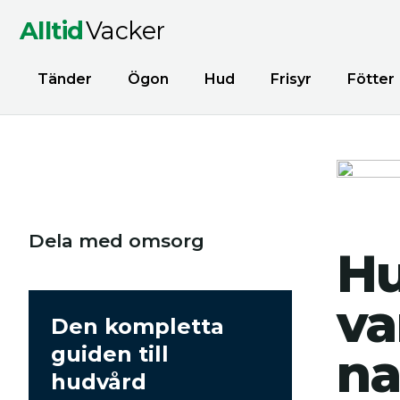
Alltid
Vacker
Tänder
Ögon
Hud
Frisyr
Fötter
Dela med omsorg
Hu
va
Den kompletta
guiden till
na
hudvård