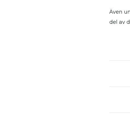
Även un
del av d