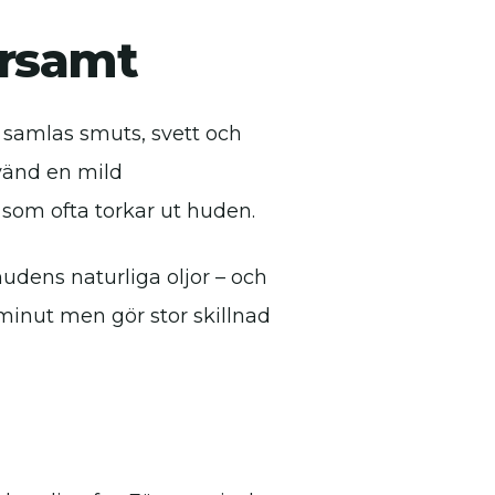
arsamt
 samlas smuts, svett och
nvänd en mild
, som ofta torkar ut huden.
udens naturliga oljor – och
minut men gör stor skillnad