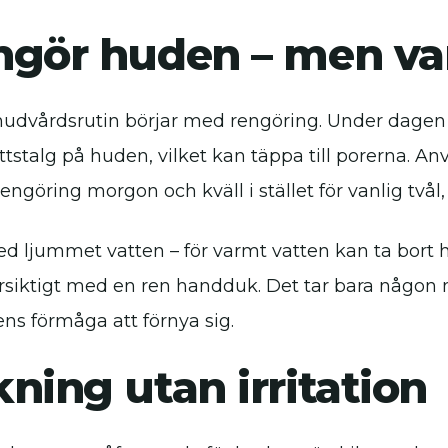
ngör huden – men v
hudvårdsrutin börjar med rengöring. Under dagen
ttstalg på huden, vilket kan täppa till porerna. A
engöring morgon och kväll i stället för vanlig tvål
ed ljummet vatten – för varmt vatten kan ta bort h
örsiktigt med en ren handduk. Det tar bara någon 
ens förmåga att förnya sig.
ning utan irritation