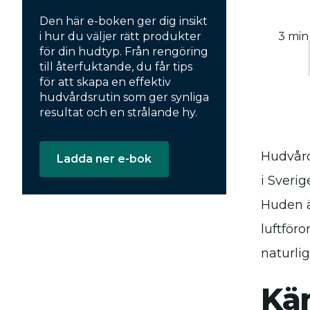
Den här e-boken ger dig insikt
i hur du väljer rätt produkter
3 min
för din hudtyp. Från rengöring
till återfuktande, du får tips
för att skapa en effektiv
hudvårdsrutin som ger synliga
resultat och en strålande hy.
Hudvård
Ladda ner e-bok
i Sveri
Huden ä
luftför
naturli
Kä