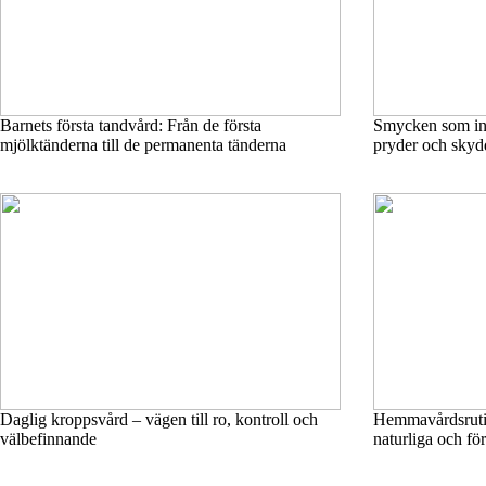
Barnets första tandvård: Från de första
Smycken som in
mjölktänderna till de permanenta tänderna
pryder och skyd
Daglig kroppsvård – vägen till ro, kontroll och
Hemmavårdsrutin
välbefinnande
naturliga och fö