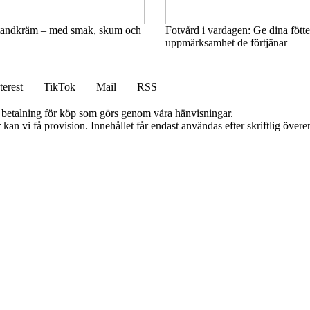
it­tandkräm – med smak, skum och
Fotvård i vardagen: Ge dina fött
uppmärksamhet de förtjänar
terest
TikTok
Mail
RSS
mot betalning för köp som görs genom våra hänvisningar.
kan vi få provision. Innehållet får endast användas efter skriftlig öve