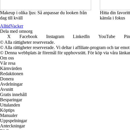
Makeup i olika ljus: Så anpassar du looken från
Hitta din favor
dag till kväll
känsla i fokus
Alltid
Vacker
Dela med omsorg
X
Facebook
Instagram
LinkedIn
YouTube
Pin
© Alla rättigheter reserverade.
© Alla rättigheter reserverade. Vi deltar i affiliate-program och tar e
© Denna webbplats är föremål för upphovsrätt. För köp via våra länkar 
Om oss
Vår resa
Kärnvärden
Redaktionen
Donera
Avdelningar
Avsnitt
Gratis innehåll
Besparingar
Uttalanden
Köptips
Manualer
Uppspelningar
Anteckningar