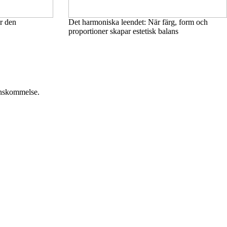
er den
Det harmoniska leendet: När färg, form och
proportioner skapar estetisk balans
renskommelse.