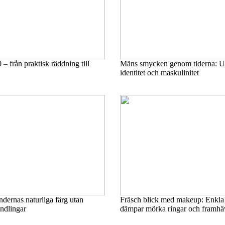
– från praktisk räddning till
Mäns smycken genom tiderna: Ut
identitet och maskulinitet
ndernas naturliga färg utan
Fräsch blick med makeup: Enkla
ndlingar
dämpar mörka ringar och framhäv