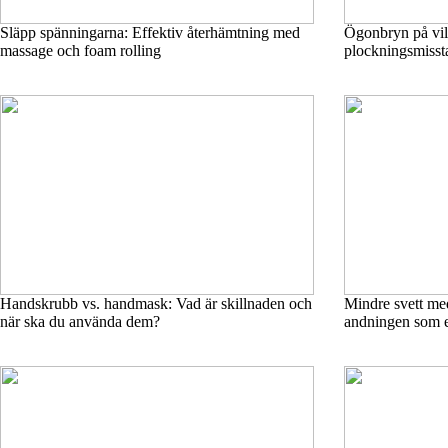
Släpp spänningarna: Effektiv återhämtning med
Ögonbryn på villo
massage och foam rolling
plockningsmisst
Handskrubb vs. handmask: Vad är skillnaden och
Mindre svett me
när ska du använda dem?
andningen som et