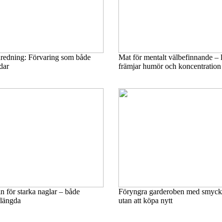
redning: Förvaring som både
Mat för mentalt välbefinnande –
dar
främjar humör och koncentration
 för starka naglar – både
Föryngra garderoben med smycke
rlängda
utan att köpa nytt