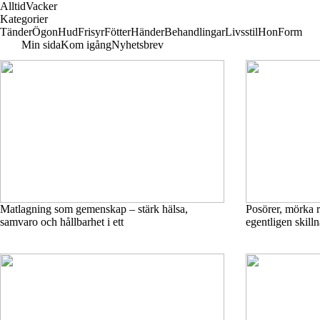
Alltid
Vacker
Kategorier
Tänder
Ögon
Hud
Frisyr
Fötter
Händer
Behandlingar
Livsstil
Hon
Form
Min sida
Kom igång
Nyhetsbrev
Matlagning som gemenskap – stärk hälsa,
Posörer, mörka r
samvaro och hållbarhet i ett
egentligen skill