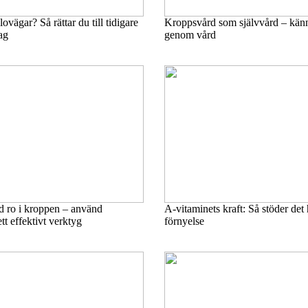
vägar? Så rättar du till tidigare
Kroppsvård som självvård – kän
ag
genom vård
d ro i kroppen – använd
A‑vitaminets kraft: Så stöder det
t effektivt verktyg
förnyelse