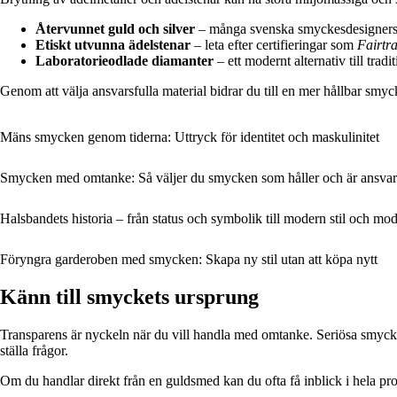
Återvunnet guld och silver
– många svenska smyckesdesigners ar
Etiskt utvunna ädelstenar
– leta efter certifieringar som
Fairtr
Laboratorieodlade diamanter
– ett modernt alternativ till tra
Genom att välja ansvarsfulla material bidrar du till en mer hållbar sm
Mäns smycken genom tiderna: Uttryck för identitet och maskulinitet
Smycken med omtanke: Så väljer du smycken som håller och är ansvarsf
Halsbandets historia – från status och symbolik till modern stil och mo
Föryngra garderoben med smycken: Skapa ny stil utan att köpa nytt
Känn till smyckets ursprung
Transparens är nyckeln när du vill handla med omtanke. Seriösa smyckes
ställa frågor.
Om du handlar direkt från en guldsmed kan du ofta få inblick i hela proce