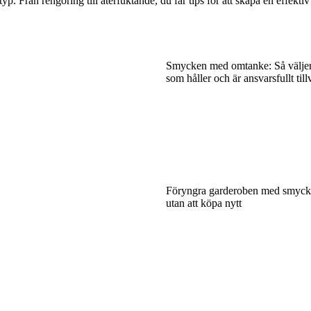
typ. Från rengöring till återfuktande, du får tips för att skapa en effekt
Smycken med omtanke: Så välje
som håller och är ansvarsfullt til
Föryngra garderoben med smycke
utan att köpa nytt