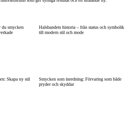
iv hudvårdsrutin som ger synliga resultat och en strålande hy.
r du smycken
Halsbandets historia – från status och symbolik
lverkade
till modern stil och mode
n: Skapa ny stil
Smycken som inredning: Förvaring som både
pryder och skyddar