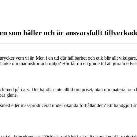
 som håller och är ansvarsfullt tillverkad
cker vem vi är. Men i en tid där hållbarhet och etik blir allt viktigare,
tanke om människor och miljö? Här får du en guide till att göra medve
ch med gå i arv. Det handlar inte alltid om priset, utan om material och
par glans.
ldsmed eller massproducerat under okända förhållanden? Ett handgjort s
ociala konsekvenser. Därför är det klokt att välja smycken där materiale