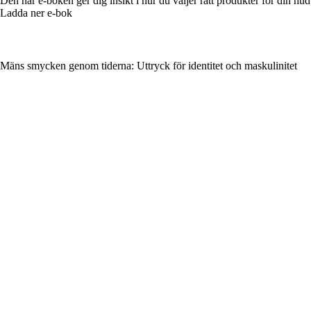
Den här e-boken ger dig insikt i hur du väljer rätt produkter för din hud
Ladda ner e-bok
Mäns smycken genom tiderna: Uttryck för identitet och maskulinitet