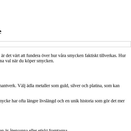
e
 är det värt att fundera över hur våra smycken faktiskt tillverkas. Hur
tna val när du köper smycken.
 hantverk. Välj ädla metaller som guld, silver och platina, som kan
mycke har ofta längre livslängd och en unik historia som gör det mer
n är återvunna eller etiskt framtagna.