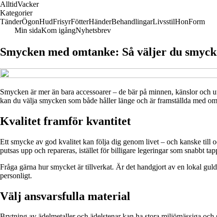
Alltid
Vacker
Kategorier
Tänder
Ögon
Hud
Frisyr
Fötter
Händer
Behandlingar
Livsstil
Hon
Form
Min sida
Kom igång
Nyhetsbrev
Smycken med omtanke: Så väljer du smycken
Smycken är mer än bara accessoarer – de bär på minnen, känslor och uttry
kan du välja smycken som både håller länge och är framställda med om
Kvalitet framför kvantitet
Ett smycke av god kvalitet kan följa dig genom livet – och kanske till o
putsas upp och repareras, istället för billigare legeringar som snabbt tap
Fråga gärna hur smycket är tillverkat. Är det handgjort av en lokal gu
personligt.
Välj ansvarsfulla material
Brytning av ädelmetaller och ädelstenar kan ha stora miljömässiga och s