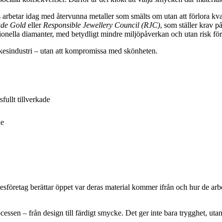
betar idag med återvunna metaller som smälts om utan att förlora kval
ade Gold
eller
Responsible Jewellery Council (RJC)
, som ställer krav p
ditionella diamanter, med betydligt mindre miljöpåverkan och utan risk för
yckesindustri – utan att kompromissa med skönheten.
ullt tillverkade
de
företag berättar öppet var deras material kommer ifrån och hur de arbet
ssen – från design till färdigt smycke. Det ger inte bara trygghet, utan 