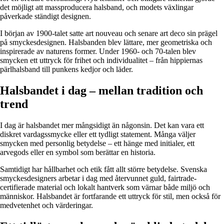
det möjligt att massproducera halsband, och modets växlingar
påverkade ständigt designen.
I början av 1900-talet satte art nouveau och senare art deco sin prägel
på smyckesdesignen. Halsbanden blev lättare, mer geometriska och
inspirerade av naturens former. Under 1960- och 70-talen blev
smycken ett uttryck för frihet och individualitet – från hippiernas
pärlhalsband till punkens kedjor och läder.
Halsbandet i dag – mellan tradition och
trend
I dag är halsbandet mer mångsidigt än någonsin. Det kan vara ett
diskret vardagssmycke eller ett tydligt statement. Många väljer
smycken med personlig betydelse – ett hänge med initialer, ett
arvegods eller en symbol som berättar en historia.
Samtidigt har hållbarhet och etik fått allt större betydelse. Svenska
smyckesdesigners arbetar i dag med återvunnet guld, fairtrade-
certifierade material och lokalt hantverk som värnar både miljö och
människor. Halsbandet är fortfarande ett uttryck för stil, men också för
medvetenhet och värderingar.