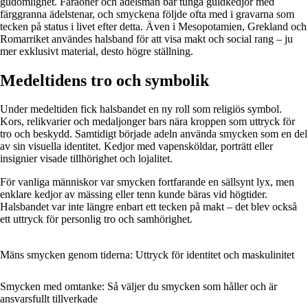
gudomlighet. Faraoner och adelsmän bar tunga guldkedjor med
färggranna ädelstenar, och smyckena följde ofta med i gravarna som
tecken på status i livet efter detta. Även i Mesopotamien, Grekland och
Romarriket användes halsband för att visa makt och social rang – ju
mer exklusivt material, desto högre ställning.
Medeltidens tro och symbolik
Under medeltiden fick halsbandet en ny roll som religiös symbol.
Kors, relikvarier och medaljonger bars nära kroppen som uttryck för
tro och beskydd. Samtidigt började adeln använda smycken som en del
av sin visuella identitet. Kedjor med vapensköldar, porträtt eller
insignier visade tillhörighet och lojalitet.
För vanliga människor var smycken fortfarande en sällsynt lyx, men
enklare kedjor av mässing eller tenn kunde bäras vid högtider.
Halsbandet var inte längre enbart ett tecken på makt – det blev också
ett uttryck för personlig tro och samhörighet.
Mäns smycken genom tiderna: Uttryck för identitet och maskulinitet
Smycken med omtanke: Så väljer du smycken som håller och är
ansvarsfullt tillverkade