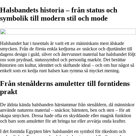
Halsbandets historia – från status och
symbolik till modern stil och mode
Halsbandet har i tusentals år varit ett av människans mest älskade
smycken. Från de första enkla kedjorna av snäckor och djurtänder till
dagens design i guld, silver och återvunnet material har halsbandet följt
oss som prydnad, statussymbol och personlig markör. Det berättar
historien om kultur, identitet och skiftande ideal – och om hur något så
enkelt som en kedja runt halsen kan rymma så mycket mening.
Från stenålderns amuletter till forntidens
prakt
De äldsta kända halsbanden härstammar från stenåldern, då människor
använde naturens material – snäckor, bärnsten, ben och sten – för att
skapa smycken. Dessa hade ofta en skyddande eller magisk funktion
och bars som amuletter för att bringa tur eller avvärja onda krafter.
I det forntida Egypten blev halsbandet en symbol för rikedom och