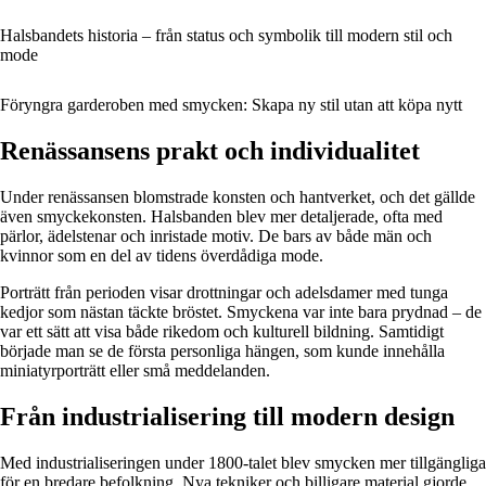
Halsbandets historia – från status och symbolik till modern stil och
mode
Föryngra garderoben med smycken: Skapa ny stil utan att köpa nytt
Renässansens prakt och individualitet
Under renässansen blomstrade konsten och hantverket, och det gällde
även smyckekonsten. Halsbanden blev mer detaljerade, ofta med
pärlor, ädelstenar och inristade motiv. De bars av både män och
kvinnor som en del av tidens överdådiga mode.
Porträtt från perioden visar drottningar och adelsdamer med tunga
kedjor som nästan täckte bröstet. Smyckena var inte bara prydnad – de
var ett sätt att visa både rikedom och kulturell bildning. Samtidigt
började man se de första personliga hängen, som kunde innehålla
miniatyrporträtt eller små meddelanden.
Från industrialisering till modern design
Med industrialiseringen under 1800-talet blev smycken mer tillgängliga
för en bredare befolkning. Nya tekniker och billigare material gjorde