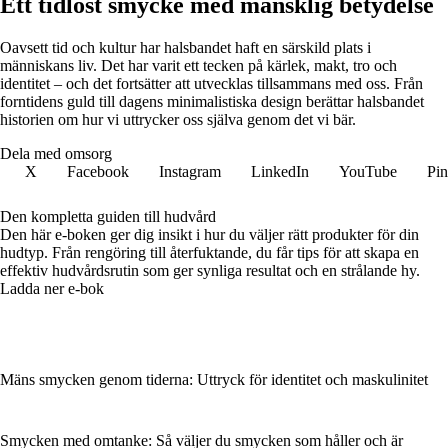
Ett tidlöst smycke med mänsklig betydelse
Oavsett tid och kultur har halsbandet haft en särskild plats i
människans liv. Det har varit ett tecken på kärlek, makt, tro och
identitet – och det fortsätter att utvecklas tillsammans med oss. Från
forntidens guld till dagens minimalistiska design berättar halsbandet
historien om hur vi uttrycker oss själva genom det vi bär.
Dela med omsorg
X
Facebook
Instagram
LinkedIn
YouTube
Pin
Den kompletta guiden till hudvård
Den här e-boken ger dig insikt i hur du väljer rätt produkter för din
hudtyp. Från rengöring till återfuktande, du får tips för att skapa en
effektiv hudvårdsrutin som ger synliga resultat och en strålande hy.
Ladda ner e-bok
Mäns smycken genom tiderna: Uttryck för identitet och maskulinitet
Smycken med omtanke: Så väljer du smycken som håller och är