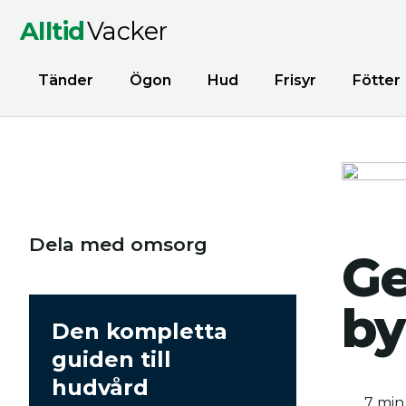
Alltid
Vacker
Tänder
Ögon
Hud
Frisyr
Fötter
Dela med omsorg
Ge
by
Den kompletta
guiden till
hudvård
7 min