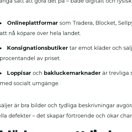
nga sätt att göra det på – både digitalt och fysisk
Onlineplattformar
som Tradera, Blocket, Sellp
att nå köpare över hela landet.
Konsignationsbutiker
tar emot kläder och säl
procentandel av priset.
Loppisar
och
bakluckemarknader
är trevliga 
med socialt umgänge.
äljer är bra bilder och tydliga beskrivningar avgö
lla defekter – det skapar förtroende och ökar chans