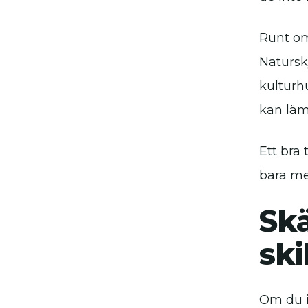
Runt om
Naturs
kulturh
kan läm
Ett bra 
bara med
Skä
ski
Om du in