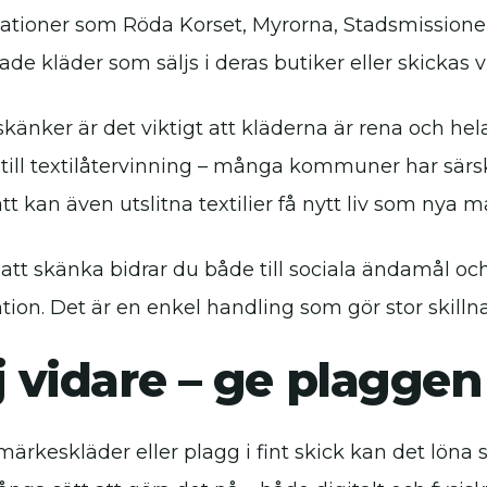
ationer som Röda Korset, Myrorna, Stadsmissione
e kläder som säljs i deras butiker eller skickas v
känker är det viktigt att kläderna är rena och hel
till textilåtervinning – många kommuner har särski
tt kan även utslitna textilier få nytt liv som nya ma
tt skänka bidrar du både till sociala ändamål och 
ion. Det är en enkel handling som gör stor skilln
j vidare – ge plaggen
ärkeskläder eller plagg i fint skick kan det löna s