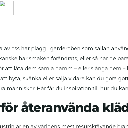
ta av oss har plagg i garderoben som sällan använ
kanske har smaken förändrats, eller så har de bara
 för att låta dem samla damm – eller slänga dem – 
tt byta, skänka eller sälja vidare kan du göra got
ra människor. Här får du inspiration till hur du 
för återanvända klä
ustrin är en av världens mest resurskrävande brans