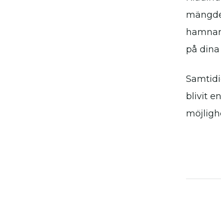
mängder
hamnar 
på dina
Samtidig
blivit e
möjligh