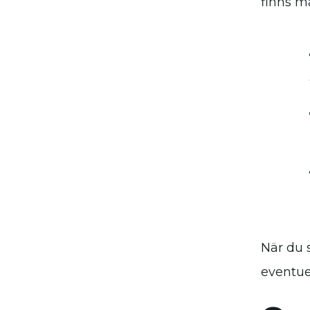
finns må
När du s
eventue