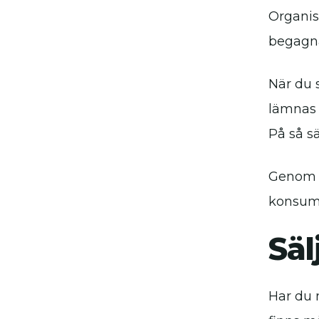
Organis
begagnad
När du s
lämnas 
På så sä
Genom a
konsumt
Säl
Har du m