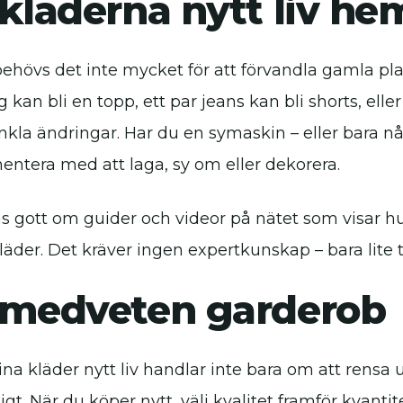
kläderna nytt liv h
behövs det inte mycket för att förvandla gamla plag
 kan bli en topp, ett par jeans kan bli shorts, eller
nkla ändringar. Har du en symaskin – eller bara nå
entera med att laga, sy om eller dekorera.
ns gott om guider och videor på nätet som visar hu
läder. Det kräver ingen expertkunskap – bara lite 
 medveten garderob
ina kläder nytt liv handlar inte bara om att rensa
igt. När du köper nytt, välj kvalitet framför kvant