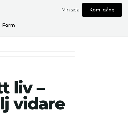
Min sida
Kom igång
Form
 liv –
lj vidare