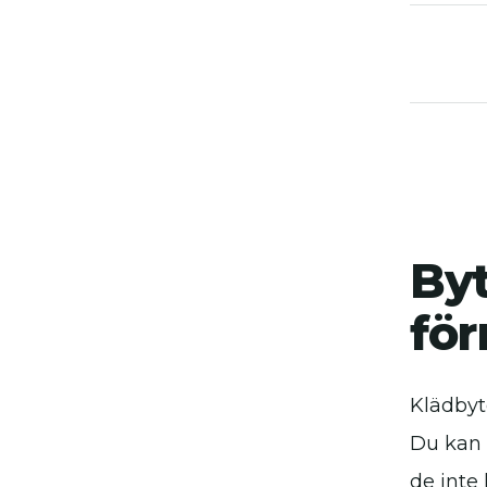
By
för
Klädbyte
Du kan 
de inte