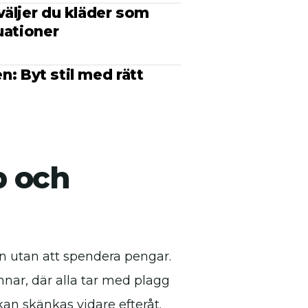
väljer du kläder som
uationer
en: Byt stil med rätt
p och
ben utan att spendera pengar.
nar, där alla tar med plagg
kan skänkas vidare efteråt.