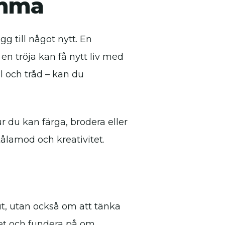
emma
g till något nytt. En
 en tröja kan få nytt liv med
l och tråd – kan du
r du kan färga, brodera eller
tålamod och kreativitet.
 ut, utan också om att tänka
itet och fundera på om