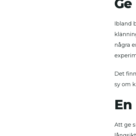
Ge 
Ibland 
klänning
några e
experim
Det fin
sy om k
En
Att ge s
långsikt