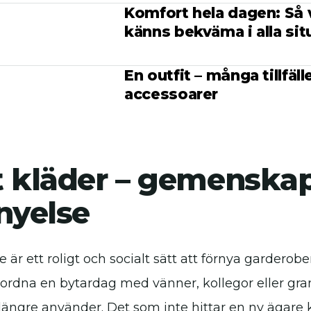
Komfort hela dagen: Så 
känns bekväma i alla sit
En outfit – många tillfäll
accessoarer
t kläder – gemenska
nyelse
 är ett roligt och socialt sätt att förnya gardero
ordna en bytardag med vänner, kollegor eller gran
 längre använder. Det som inte hittar en ny ägare 