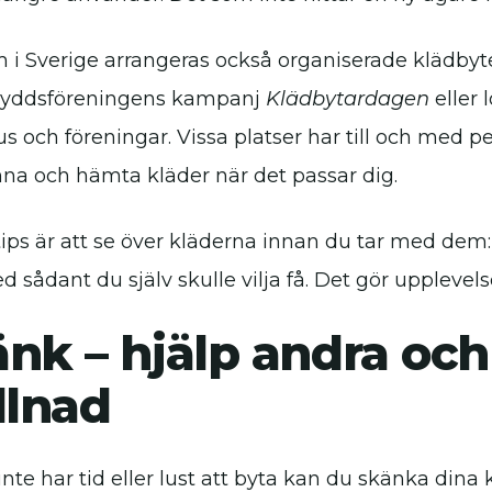
 i Sverige arrangeras också organiserade klädbyt
kyddsföreningens kampanj
Klädbytardagen
eller l
us och föreningar. Vissa platser har till och med 
na och hämta kläder när det passar dig.
tips är att se över kläderna innan du tar med dem:
 sådant du själv skulle vilja få. Det gör upplevelse
nk – hjälp andra och
llnad
te har tid eller lust att byta kan du skänka dina k