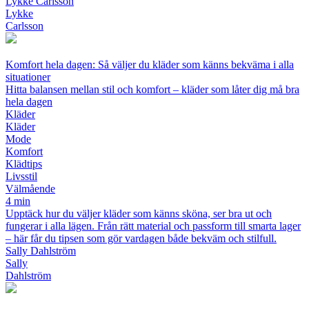
Lykke Carlsson
Lykke
Carlsson
Komfort hela dagen: Så väljer du kläder som känns bekväma i alla
situationer
Hitta balansen mellan stil och komfort – kläder som låter dig må bra
hela dagen
Kläder
Kläder
Mode
Komfort
Klädtips
Livsstil
Välmående
4 min
Upptäck hur du väljer kläder som känns sköna, ser bra ut och
fungerar i alla lägen. Från rätt material och passform till smarta lager
– här får du tipsen som gör vardagen både bekväm och stilfull.
Sally Dahlström
Sally
Dahlström