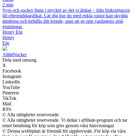
2 min
Syra och socker finns i mycket av det vi älskar – från frukostjuicen
till eftermiddagsfikat. Lär dig hur du med enkla vanor kan skydda
tänderna och behålla ditt leende, utan att ge upp vardagens små
njutningar.
Henry Elg
Henry
Elg
Alltid
Vacker
Dela med omsorg
X
Facebook
Instagram
LinkedIn
YouTube
Pinterest
TikTok
Mail
RSS
© Alla rättigheter reserverade.
© Alla rättigheter reserverade. Vi deltar i affiliate-program och tar
emot betalning för köp som görs genom våra hänvisningar.
© Denna webbplats är föremål för upphovsrätt. För köp via våra