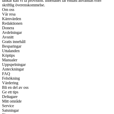
länkar kan vi få provision. Innehållet får endast användas efter
skriftlig överenskommelse.
Om oss
Vår resa
Kärnvärden
Redaktionen
Donera
Avdelningar
Avsnitt
Gratis innehåll
Besparingar
Uttalanden
Köptips
Manualer
Uppspelningar
Anteckningar
FAQ
Felsökning
Värdering
Bli en del av oss
Ge ett tips
Deltagare
Mitt område
Service
Satsningar