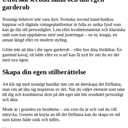
garderob
Nostalgi behöver inte vara dyrt. Svenska second hand-butiker,
loppisar och digitala vintageplattformar är fulla av unika fynd som
kan ge din stil personlighet. Leta efter kvalitetsmaterial och klassiska
snitt som kan uppdateras med små justeringar – en ny knapp, en
annan längd eller en modern styling.
Glöm inte att titta i din egen garderob – eller hos dina föräldrar. En
gammal kavaj, ett bälte eller en scarf kan få nytt liv om du ser det
med nya ögon.
Skapa din egen stilberättelse
Att klä sig med nostalgi handlar inte om att återskapa det förflutna,
utan om att låta sig inspireras av det. När du väljer element som talar
till dig och kombinerar dem på ditt eget sätt blir resultatet personligt
och äkta.
Mode är i grunden en berättelse – om vem du är och vad du vill
uttrycka. Genom att knyta an till det förflutna kan du skapa en stil
som känns både unik och tidlös.