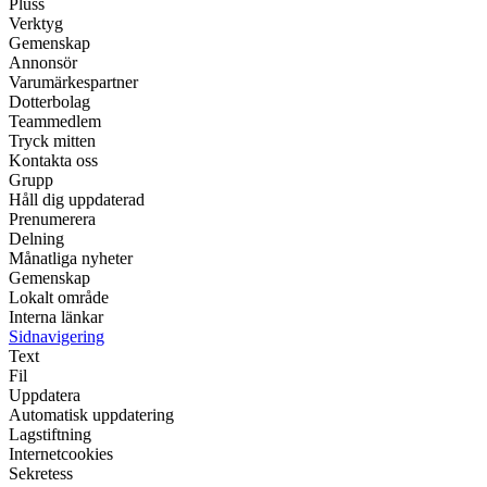
Pluss
Verktyg
Gemenskap
Annonsör
Varumärkespartner
Dotterbolag
Teammedlem
Tryck mitten
Kontakta oss
Grupp
Håll dig uppdaterad
Prenumerera
Delning
Månatliga nyheter
Gemenskap
Lokalt område
Interna länkar
Sidnavigering
Text
Fil
Uppdatera
Automatisk uppdatering
Lagstiftning
Internetcookies
Sekretess