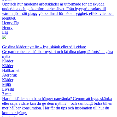
Upptäck hur moderna arbetskläder är utformade för att skydda,
underlätta och ge komfort i arbetslivet. Från byggarbetsplats till
vårdmiljö – rätt plagg gör skillnad för både trygghet, effektivitet och
identitet.
Henry Elg
Henry
Elg
Ge dina kläder nytt liv – byt, skänk eller sälj vidare
Ge garderoben en hållbar nystart och låt dina plagg få fortsätta göra
nytta
Kläder
Kläder
Hållbarhet
Återbruk
Kläder
Miljö
Livsstil
7 min
Har du kläder som bara hänger oanvända? Genom att byta, skänka
eller sälja vidare kan du ge dem nytt liv – och samtidigt bidra till en
mer hållbar konsumtion. Här får du tips och inspiration till hur du
kommer igång.