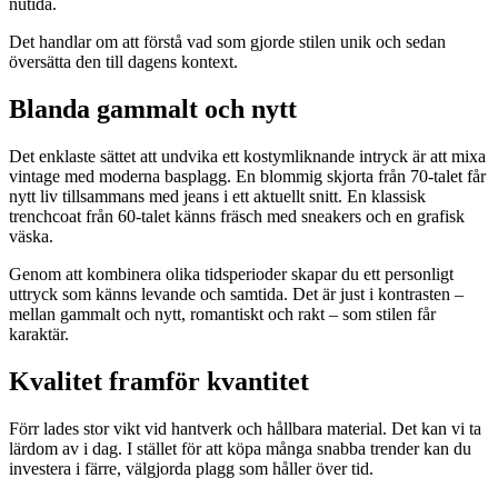
nutida.
Det handlar om att förstå vad som gjorde stilen unik och sedan
översätta den till dagens kontext.
Blanda gammalt och nytt
Det enklaste sättet att undvika ett kostymliknande intryck är att mixa
vintage med moderna basplagg. En blommig skjorta från 70-talet får
nytt liv tillsammans med jeans i ett aktuellt snitt. En klassisk
trenchcoat från 60-talet känns fräsch med sneakers och en grafisk
väska.
Genom att kombinera olika tidsperioder skapar du ett personligt
uttryck som känns levande och samtida. Det är just i kontrasten –
mellan gammalt och nytt, romantiskt och rakt – som stilen får
karaktär.
Kvalitet framför kvantitet
Förr lades stor vikt vid hantverk och hållbara material. Det kan vi ta
lärdom av i dag. I stället för att köpa många snabba trender kan du
investera i färre, välgjorda plagg som håller över tid.