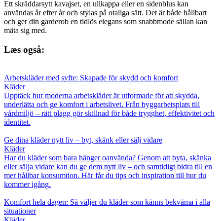
Ett skräddarsytt kavajset, en ullkappa eller en sidenblus kan
användas år efter år och stylas på otaliga sätt. Det är både hållbart
och ger din garderob en tidlös elegans som snabbmode sällan kan
mäta sig med.
Læs også:
Arbetskläder med syfte: Skapade för skydd och komfort
Kläder
Upptäck hur moderna arbetskläder är utformade för att skydda,
underlätta och ge komfort i arbetslivet. Från byggarbetsplats till
vårdmiljö – rätt plagg gör skillnad för både trygghet, effektivitet och
identitet.
Ge dina kläder nytt liv – byt, skänk eller sälj vidare
Kläder
Har du kläder som bara hänger oanvända? Genom att byta, skänka
eller sälja vidare kan du ge dem nytt liv – och samtidigt bidra till en
mer hållbar konsumtion. Här får du tips och inspiration till hur du
kommer igång.
Komfort hela dagen: Så väljer du kläder som känns bekväma i alla
situationer
Kläder