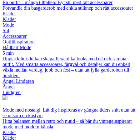
En outfit – många tillfällen: Byt stil med rätt accessoarer
Förvandla din basgarderob med enkla stilknep och rätt accessoarer
Kläder
Kläder
Mode
Stil
Accessoarer
Outfitinspiration
Hållbart Mode
5 min
Upptäck hur du kan skapa flera olika looks med ett och samma
outfit. Med smarta accessoarer, färgval och detaljer kan du enkelt
växla mellan vardag, jobb och fest – utan att fylla garderoben till
brädden.
Ängel Lindgren
Ängel
Lindgren
Mode med nostalgi: Låt dig inspireras av gångna tiders snitt utan att
se ut som en kostym
Hitta balansen mellan retro och nutid – så bär du vintageinspirerat
mode med modern känsla
Kläder
Kläder