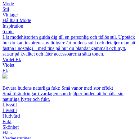
Mode
Stil
Vintage
Hållbart Mode
Inspiration
6 min
Låt modehistorien guida dig till en personlig och tidlös stil. Upptäck
hur du kan inspireras av tidigare årtiondens snitt och detaljer utan att
fastna i nostalgi – med tips på hur du blandar gammalt och nytt,
satsar på kvalitet och låter accessoarerna sätta tonen.
Violet Ek
Violet
Ek
Bevara hudens naturliga fukt: Små vanor med stor effekt
Små förändringar i vardagen som hjälper huden att behålla sin
naturliga lyster och fukt.
Livsstil
Livsstil
Hudvård
Fukt
Skönhet
Hälsa
Vardagsrutiner