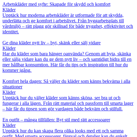
Arbetskläder med syfte: Skapade för skydd och komfort
Kläder
Upptäck hur moderna arbetskläder är utformade för att skydda,
underlätta och ge komfort i arbetslivet. Från byggarbetsplats till
vårdmiljö – rätt plagg gör skillnad för både trygghet, effektivitet och
identitet.
Ge dina kläder nytt liv – byt, skänk eller sälj vidare
Kläder
Har du kläder som bara hänger oanvända? Genom att byta, skänka
eller sälja vidare kan du ge dem nytt liv – och samtidigt bidra till en
mer hållbar konsumtion. Här får du tips och inspiration till hur du
kommer igång.
Komfort hela dagen: Så väljer du kläder som känns bekväma i alla
situationer
Kläder
Upptäck hur du väljer kläder som känns sköna, ser bra ut och
fungerar i alla lägen. Från rätt material och passform till smarta lager
– här får du tipsen som gör vardagen både bekväm och stilfull.
En outfit – många tillfällen: Byt stil med rätt accessoarer
Kläder
Upptäck hur du kan skapa flera olika looks med ett och samma
outfit. Med smarta accessoarer, färgval och detaljer kan du enkelt