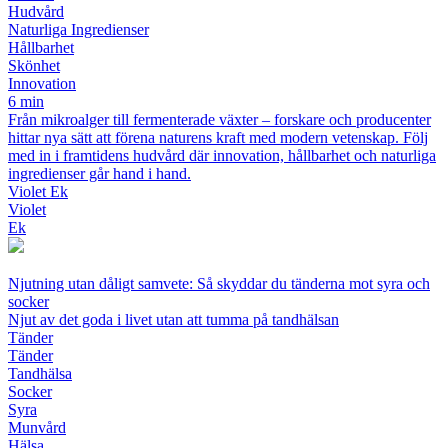
Hudvård
Naturliga Ingredienser
Hållbarhet
Skönhet
Innovation
6 min
Från mikroalger till fermenterade växter – forskare och producenter
hittar nya sätt att förena naturens kraft med modern vetenskap. Följ
med in i framtidens hudvård där innovation, hållbarhet och naturliga
ingredienser går hand i hand.
Violet Ek
Violet
Ek
Njutning utan dåligt samvete: Så skyddar du tänderna mot syra och
socker
Njut av det goda i livet utan att tumma på tandhälsan
Tänder
Tänder
Tandhälsa
Socker
Syra
Munvård
Hälsa