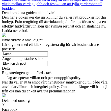
växla mellan vardag, jobb och fest – utan att fylla garderoben till
brädden.
Den kompletta guiden till hudvård
Den här e-boken ger dig insikt i hur du väljer rätt produkter för din
hudtyp. Från rengöring till återfuktande, du får tips för att skapa en
effektiv hudvårdsrutin som ger synliga resultat och en strålande hy.
Ladda ner e-bok
Nyhetsbrev: Anmäl dig nu
Lär dig mer med ett klick - registrera dig för vår kostnadsfria e-
postserie.
Ange din e-postadress här
Delta
Registreringen genomförd - tack
Jag accepterar villkor och personuppgiftspolicy.
När du väljer att ta emot vårt nyhetsbrev samtycker du till både våra
användarvillkor och integritetspolicy. Om du inte längre vill ha mejl
från oss kan du enkelt avsluta prenumerationen.
Dela med omsorg
X
Facebook