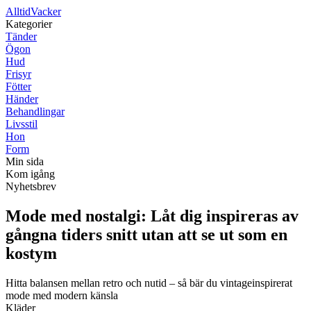
Alltid
Vacker
Kategorier
Tänder
Ögon
Hud
Frisyr
Fötter
Händer
Behandlingar
Livsstil
Hon
Form
Min sida
Kom igång
Nyhetsbrev
Mode med nostalgi: Låt dig inspireras av
gångna tiders snitt utan att se ut som en
kostym
Hitta balansen mellan retro och nutid – så bär du vintageinspirerat
mode med modern känsla
Kläder