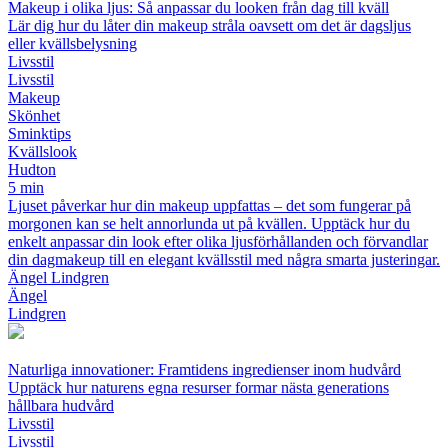
Makeup i olika ljus: Så anpassar du looken från dag till kväll
Lär dig hur du låter din makeup stråla oavsett om det är dagsljus
eller kvällsbelysning
Livsstil
Livsstil
Makeup
Skönhet
Sminktips
Kvällslook
Hudton
5 min
Ljuset påverkar hur din makeup uppfattas – det som fungerar på
morgonen kan se helt annorlunda ut på kvällen. Upptäck hur du
enkelt anpassar din look efter olika ljusförhållanden och förvandlar
din dagmakeup till en elegant kvällsstil med några smarta justeringar.
Ängel Lindgren
Ängel
Lindgren
Naturliga innovationer: Framtidens ingredienser inom hudvård
Upptäck hur naturens egna resurser formar nästa generations
hållbara hudvård
Livsstil
Livsstil