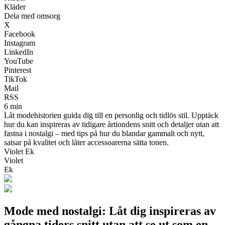
Kläder
Dela med omsorg
X
Facebook
Instagram
LinkedIn
YouTube
Pinterest
TikTok
Mail
RSS
6 min
Låt modehistorien guida dig till en personlig och tidlös stil. Upptäck
hur du kan inspireras av tidigare årtiondens snitt och detaljer utan att
fastna i nostalgi – med tips på hur du blandar gammalt och nytt,
satsar på kvalitet och låter accessoarerna sätta tonen.
Violet Ek
Violet
Ek
Mode med nostalgi: Låt dig inspireras av
gångna tiders snitt utan att se ut som en