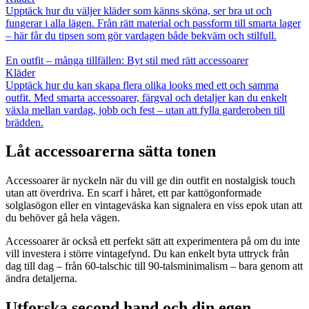
Upptäck hur du väljer kläder som känns sköna, ser bra ut och
fungerar i alla lägen. Från rätt material och passform till smarta lager
– här får du tipsen som gör vardagen både bekväm och stilfull.
En outfit – många tillfällen: Byt stil med rätt accessoarer
Kläder
Upptäck hur du kan skapa flera olika looks med ett och samma
outfit. Med smarta accessoarer, färgval och detaljer kan du enkelt
växla mellan vardag, jobb och fest – utan att fylla garderoben till
brädden.
Låt accessoarerna sätta tonen
Accessoarer är nyckeln när du vill ge din outfit en nostalgisk touch
utan att överdriva. En scarf i håret, ett par kattögonformade
solglasögon eller en vintageväska kan signalera en viss epok utan att
du behöver gå hela vägen.
Accessoarer är också ett perfekt sätt att experimentera på om du inte
vill investera i större vintagefynd. Du kan enkelt byta uttryck från
dag till dag – från 60-talschic till 90-talsminimalism – bara genom att
ändra detaljerna.
Utforska second hand och din egen