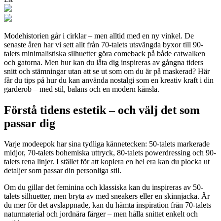
Modehistorien går i cirklar – men alltid med en ny vinkel. De
senaste åren har vi sett allt från 70-talets utsvängda byxor till 90-
talets minimalistiska silhuetter göra comeback på både catwalken
och gatorna. Men hur kan du låta dig inspireras av gångna tiders
snitt och stämningar utan att se ut som om du är på maskerad? Här
får du tips på hur du kan använda nostalgi som en kreativ kraft i din
garderob – med stil, balans och en modern känsla.
Förstå tidens estetik – och välj det som
passar dig
Varje modeepok har sina tydliga kännetecken: 50-talets markerade
midjor, 70-talets bohemiska uttryck, 80-talets powerdressing och 90-
talets rena linjer. I stället för att kopiera en hel era kan du plocka ut
detaljer som passar din personliga stil.
Om du gillar det feminina och klassiska kan du inspireras av 50-
talets silhuetter, men bryta av med sneakers eller en skinnjacka. Är
du mer för det avslappnade, kan du hämta inspiration från 70-talets
naturmaterial och jordnära färger – men hålla snittet enkelt och