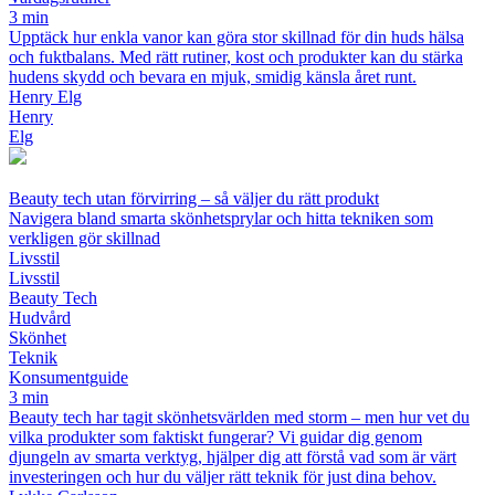
3 min
Upptäck hur enkla vanor kan göra stor skillnad för din huds hälsa
och fuktbalans. Med rätt rutiner, kost och produkter kan du stärka
hudens skydd och bevara en mjuk, smidig känsla året runt.
Henry Elg
Henry
Elg
Beauty tech utan förvirring – så väljer du rätt produkt
Navigera bland smarta skönhetsprylar och hitta tekniken som
verkligen gör skillnad
Livsstil
Livsstil
Beauty Tech
Hudvård
Skönhet
Teknik
Konsumentguide
3 min
Beauty tech har tagit skönhetsvärlden med storm – men hur vet du
vilka produkter som faktiskt fungerar? Vi guidar dig genom
djungeln av smarta verktyg, hjälper dig att förstå vad som är värt
investeringen och hur du väljer rätt teknik för just dina behov.