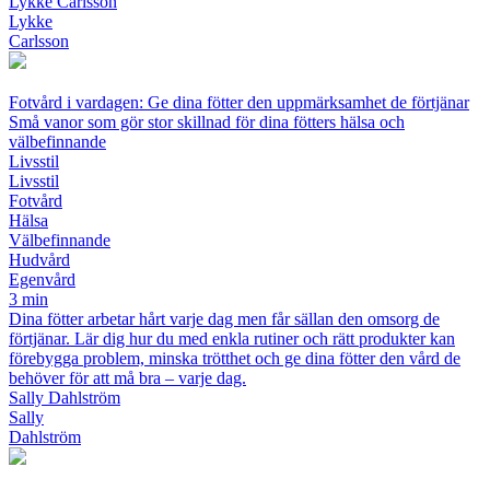
Lykke Carlsson
Lykke
Carlsson
Fotvård i vardagen: Ge dina fötter den uppmärksamhet de förtjänar
Små vanor som gör stor skillnad för dina fötters hälsa och
välbefinnande
Livsstil
Livsstil
Fotvård
Hälsa
Välbefinnande
Hudvård
Egenvård
3 min
Dina fötter arbetar hårt varje dag men får sällan den omsorg de
förtjänar. Lär dig hur du med enkla rutiner och rätt produkter kan
förebygga problem, minska trötthet och ge dina fötter den vård de
behöver för att må bra – varje dag.
Sally Dahlström
Sally
Dahlström