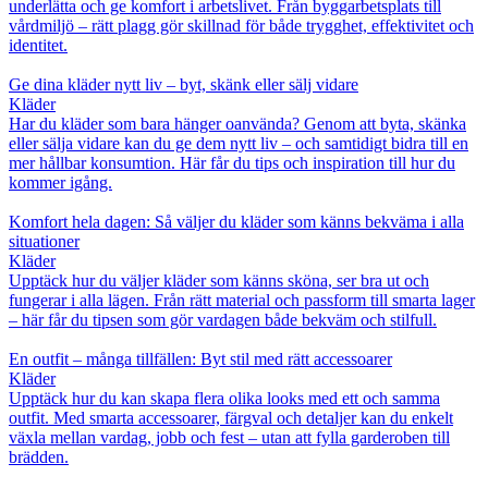
underlätta och ge komfort i arbetslivet. Från byggarbetsplats till
vårdmiljö – rätt plagg gör skillnad för både trygghet, effektivitet och
identitet.
Ge dina kläder nytt liv – byt, skänk eller sälj vidare
Kläder
Har du kläder som bara hänger oanvända? Genom att byta, skänka
eller sälja vidare kan du ge dem nytt liv – och samtidigt bidra till en
mer hållbar konsumtion. Här får du tips och inspiration till hur du
kommer igång.
Komfort hela dagen: Så väljer du kläder som känns bekväma i alla
situationer
Kläder
Upptäck hur du väljer kläder som känns sköna, ser bra ut och
fungerar i alla lägen. Från rätt material och passform till smarta lager
– här får du tipsen som gör vardagen både bekväm och stilfull.
En outfit – många tillfällen: Byt stil med rätt accessoarer
Kläder
Upptäck hur du kan skapa flera olika looks med ett och samma
outfit. Med smarta accessoarer, färgval och detaljer kan du enkelt
växla mellan vardag, jobb och fest – utan att fylla garderoben till
brädden.