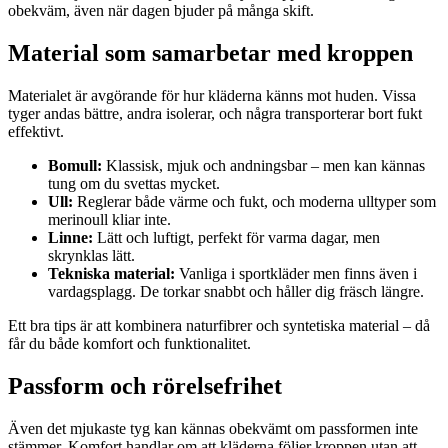
obekväm, även när dagen bjuder på många skift.
Material som samarbetar med kroppen
Materialet är avgörande för hur kläderna känns mot huden. Vissa
tyger andas bättre, andra isolerar, och några transporterar bort fukt
effektivt.
Bomull:
Klassisk, mjuk och andningsbar – men kan kännas
tung om du svettas mycket.
Ull:
Reglerar både värme och fukt, och moderna ulltyper som
merinoull kliar inte.
Linne:
Lätt och luftigt, perfekt för varma dagar, men
skrynklas lätt.
Tekniska material:
Vanliga i sportkläder men finns även i
vardagsplagg. De torkar snabbt och håller dig fräsch längre.
Ett bra tips är att kombinera naturfibrer och syntetiska material – då
får du både komfort och funktionalitet.
Passform och rörelsefrihet
Även det mjukaste tyg kan kännas obekvämt om passformen inte
stämmer. Komfort handlar om att kläderna följer kroppen utan att