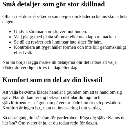
Små detaljer som gör stor skillnad
Ofta är det de små sakerna som avgör om kläderna känns sköna hela
dagen:
Undvik sömmar som skaver mot huden.
Välj plagg med platta sömmar eller utan lappar i nacken.
Se till att resårer och linningar inte sitter för hårt.
Kontrollera att tyget håller formen och inte blir genomskinligt
efter tvätt.
När du börjar lägga märke till detaljerna blir det lättare att välja
kläder du verkligen trivs i – dag efter dag.
Komfort som en del av din livsstil
Att välja bekväma kläder handlar i grunden om att ta hand om sig
själv. När du känner dig bekväm utstrålar du lugn och
självförtroende – något som påverkar både humör och prestation.
Komfort är ingen lyx, utan en investering i din vardag.
Så nästa gång du står framför garderoben, fråga dig själv: Känns det
här bra? Om svaret är ja, är du redan redo för dagen.