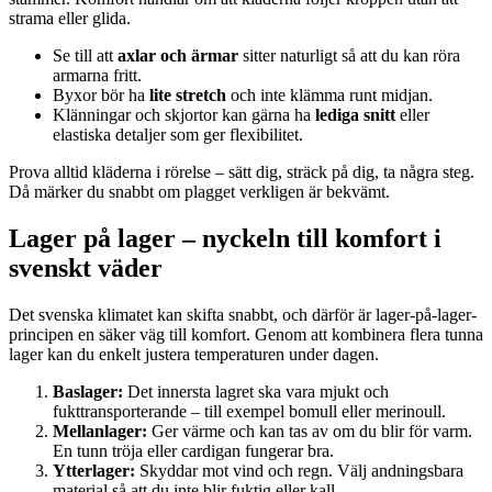
strama eller glida.
Se till att
axlar och ärmar
sitter naturligt så att du kan röra
armarna fritt.
Byxor bör ha
lite stretch
och inte klämma runt midjan.
Klänningar och skjortor kan gärna ha
lediga snitt
eller
elastiska detaljer som ger flexibilitet.
Prova alltid kläderna i rörelse – sätt dig, sträck på dig, ta några steg.
Då märker du snabbt om plagget verkligen är bekvämt.
Lager på lager – nyckeln till komfort i
svenskt väder
Det svenska klimatet kan skifta snabbt, och därför är lager-på-lager-
principen en säker väg till komfort. Genom att kombinera flera tunna
lager kan du enkelt justera temperaturen under dagen.
Baslager:
Det innersta lagret ska vara mjukt och
fukttransporterande – till exempel bomull eller merinoull.
Mellanlager:
Ger värme och kan tas av om du blir för varm.
En tunn tröja eller cardigan fungerar bra.
Ytterlager:
Skyddar mot vind och regn. Välj andningsbara
material så att du inte blir fuktig eller kall.