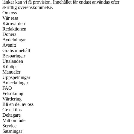
länkar kan vi få provision. Innehållet får endast användas efter
skriftlig överenskommelse.
Om oss
Vår resa
Kärnvärden
Redaktionen
Donera
Avdelningar
Avsnitt
Gratis innehåll
Besparingar
Uttalanden
Köptips
Manualer
Uppspelningar
Anteckningar
FAQ
Felsökning
Värdering
Bli en del av oss
Ge ett tips
Deltagare
Mitt område
Service
Satsningar