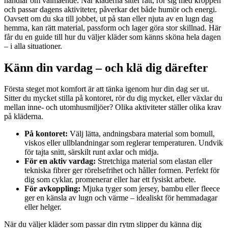
handlar om välmående. När kläderna sitter rätt, rör sig med kroppen
och passar dagens aktiviteter, påverkar det både humör och energi.
Oavsett om du ska till jobbet, ut på stan eller njuta av en lugn dag
hemma, kan rätt material, passform och lager göra stor skillnad. Här
får du en guide till hur du väljer kläder som känns sköna hela dagen
– i alla situationer.
Känn din vardag – och klä dig därefter
Första steget mot komfort är att tänka igenom hur din dag ser ut.
Sitter du mycket stilla på kontoret, rör du dig mycket, eller växlar du
mellan inne- och utomhusmiljöer? Olika aktiviteter ställer olika krav
på kläderna.
På kontoret:
Välj lätta, andningsbara material som bomull,
viskos eller ullblandningar som reglerar temperaturen. Undvik
för tajta snitt, särskilt runt axlar och midja.
För en aktiv vardag:
Stretchiga material som elastan eller
tekniska fibrer ger rörelsefrihet och håller formen. Perfekt för
dig som cyklar, promenerar eller har ett fysiskt arbete.
För avkoppling:
Mjuka tyger som jersey, bambu eller fleece
ger en känsla av lugn och värme – idealiskt för hemmadagar
eller helger.
När du väljer kläder som passar din rytm slipper du känna dig