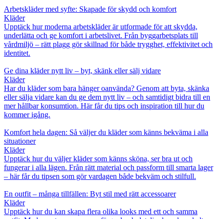
Arbetskläder med syfte: Skapade för skydd och komfort
Kläder
Upptäck hur moderna arbetskläder är utformade för att skydda,
underlätta och ge komfort i arbetslivet. Från byggarbetsplats till
vårdmiljö – rätt plagg gör skillnad för både trygghet, effektivitet och
identitet.
Ge dina kläder nytt liv – byt, skänk eller sälj vidare
Kläder
Har du kläder som bara hänger oanvända? Genom att byta, skänka
eller sälja vidare kan du ge dem nytt liv – och samtidigt bidra till en
mer hållbar konsumtion. Här får du tips och inspiration till hur du
kommer igång.
Komfort hela dagen: Så väljer du kläder som känns bekväma i alla
situationer
Kläder
Upptäck hur du väljer kläder som känns sköna, ser bra ut och
fungerar i alla lägen. Från rätt material och passform till smarta lager
– här får du tipsen som gör vardagen både bekväm och stilfull.
En outfit – många tillfällen: Byt stil med rätt accessoarer
Kläder
Upptäck hur du kan skapa flera olika looks med ett och samma