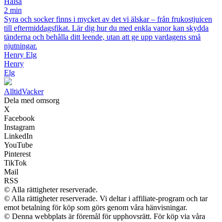
Hälsa
2 min
Syra och socker finns i mycket av det vi älskar – från frukostjuicen
till eftermiddagsfikat. Lär dig hur du med enkla vanor kan skydda
tänderna och behålla ditt leende, utan att ge upp vardagens små
njutningar.
Henry Elg
Henry
Elg
Alltid
Vacker
Dela med omsorg
X
Facebook
Instagram
LinkedIn
YouTube
Pinterest
TikTok
Mail
RSS
© Alla rättigheter reserverade.
© Alla rättigheter reserverade. Vi deltar i affiliate-program och tar
emot betalning för köp som görs genom våra hänvisningar.
© Denna webbplats är föremål för upphovsrätt. För köp via våra