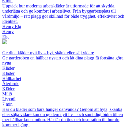
6 min
Upptäck hur moderna arbetskläder är utformade för att skydda,
underlätta och ge komfort i arbetslivet. Från byggarbetsplats till
vårdmiljö – rätt plagg gör skillnad för både trygghet, effektivitet och
identitet.
Henry Elg
Henry
Elg
Ge dina kläder nytt liv – byt, skänk eller sälj vidare
Ge garderoben en hållbar nystart och låt dina plagg få fortsätta göra
nytta
Kläder
Kläder
Hållbarhet
Återbruk
Kläder
Miljö
Livsstil
7 min
Har du kläder som bara hänger oanvända? Genom att byta, skänka
eller sälja vidare kan du ge dem nytt liv – och samtidigt bidra till en
mer hållbar konsumtion. Här får du tips och inspiration till hur du
kommer igång.