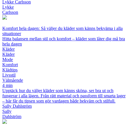
Lykke Carlsson
Lykke
Carlsson
Komfort hela dagen: Så väljer du kläder som känns bekväma i alla
situationer
Hitta balansen mellan stil och komfort – kläder som låter dig må bra
hela dagen
Kläder
Kläder
Mode
Komfort
Klädtips
Livsstil
Välmående
4 min
Upptäck hur du väljer kläder som känns sköna, ser bra ut och
fungerar i alla lägen. Från rätt material och passform till smarta lager
– här får du tipsen som gör vardagen både bekväm och stilfull.
Sally Dahlström
Sally
Dahlström