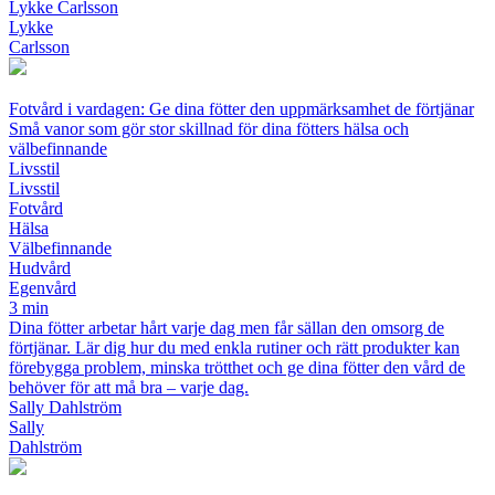
Lykke Carlsson
Lykke
Carlsson
Fotvård i vardagen: Ge dina fötter den uppmärksamhet de förtjänar
Små vanor som gör stor skillnad för dina fötters hälsa och
välbefinnande
Livsstil
Livsstil
Fotvård
Hälsa
Välbefinnande
Hudvård
Egenvård
3 min
Dina fötter arbetar hårt varje dag men får sällan den omsorg de
förtjänar. Lär dig hur du med enkla rutiner och rätt produkter kan
förebygga problem, minska trötthet och ge dina fötter den vård de
behöver för att må bra – varje dag.
Sally Dahlström
Sally
Dahlström