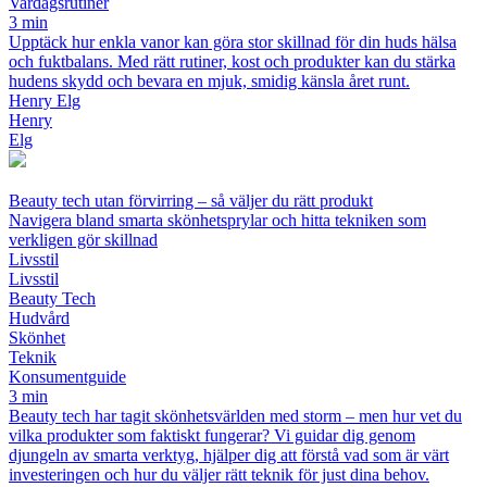
Vardagsrutiner
3 min
Upptäck hur enkla vanor kan göra stor skillnad för din huds hälsa
och fuktbalans. Med rätt rutiner, kost och produkter kan du stärka
hudens skydd och bevara en mjuk, smidig känsla året runt.
Henry Elg
Henry
Elg
Beauty tech utan förvirring – så väljer du rätt produkt
Navigera bland smarta skönhetsprylar och hitta tekniken som
verkligen gör skillnad
Livsstil
Livsstil
Beauty Tech
Hudvård
Skönhet
Teknik
Konsumentguide
3 min
Beauty tech har tagit skönhetsvärlden med storm – men hur vet du
vilka produkter som faktiskt fungerar? Vi guidar dig genom
djungeln av smarta verktyg, hjälper dig att förstå vad som är värt
investeringen och hur du väljer rätt teknik för just dina behov.