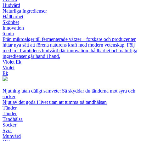
Hudvård
Naturliga Ingredienser
Hållbarhet
Skönhet
Innovation
6 min
Från mikroalger till fermenterade växter – forskare och producenter
hittar nya sätt att förena naturens kraft med modern vetenskap. Följ
med in i framtidens hudvård där innovation, hållbarhet och naturliga
ingredienser går hand i hand.
Violet Ek
Violet
Ek
Njutning utan dåligt samvete: Så skyddar du tänderna mot syra och
socker
Njut av det goda i livet utan att tumma på tandhälsan
Tänder
Tänder
Tandhälsa
Socker
Syra
Munvård