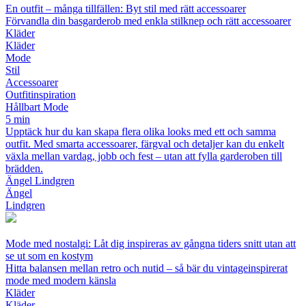
En outfit – många tillfällen: Byt stil med rätt accessoarer
Förvandla din basgarderob med enkla stilknep och rätt accessoarer
Kläder
Kläder
Mode
Stil
Accessoarer
Outfitinspiration
Hållbart Mode
5 min
Upptäck hur du kan skapa flera olika looks med ett och samma
outfit. Med smarta accessoarer, färgval och detaljer kan du enkelt
växla mellan vardag, jobb och fest – utan att fylla garderoben till
brädden.
Ängel Lindgren
Ängel
Lindgren
Mode med nostalgi: Låt dig inspireras av gångna tiders snitt utan att
se ut som en kostym
Hitta balansen mellan retro och nutid – så bär du vintageinspirerat
mode med modern känsla
Kläder
Kläder