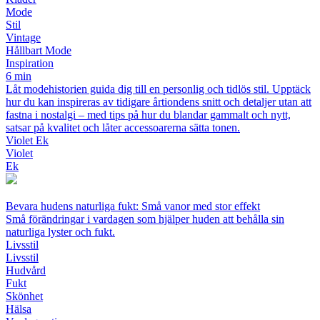
Mode
Stil
Vintage
Hållbart Mode
Inspiration
6 min
Låt modehistorien guida dig till en personlig och tidlös stil. Upptäck
hur du kan inspireras av tidigare årtiondens snitt och detaljer utan att
fastna i nostalgi – med tips på hur du blandar gammalt och nytt,
satsar på kvalitet och låter accessoarerna sätta tonen.
Violet Ek
Violet
Ek
Bevara hudens naturliga fukt: Små vanor med stor effekt
Små förändringar i vardagen som hjälper huden att behålla sin
naturliga lyster och fukt.
Livsstil
Livsstil
Hudvård
Fukt
Skönhet
Hälsa