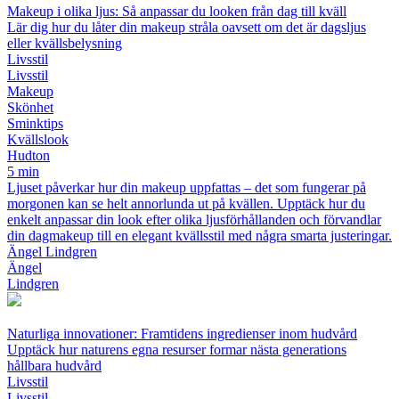
Makeup i olika ljus: Så anpassar du looken från dag till kväll
Lär dig hur du låter din makeup stråla oavsett om det är dagsljus
eller kvällsbelysning
Livsstil
Livsstil
Makeup
Skönhet
Sminktips
Kvällslook
Hudton
5 min
Ljuset påverkar hur din makeup uppfattas – det som fungerar på
morgonen kan se helt annorlunda ut på kvällen. Upptäck hur du
enkelt anpassar din look efter olika ljusförhållanden och förvandlar
din dagmakeup till en elegant kvällsstil med några smarta justeringar.
Ängel Lindgren
Ängel
Lindgren
Naturliga innovationer: Framtidens ingredienser inom hudvård
Upptäck hur naturens egna resurser formar nästa generations
hållbara hudvård
Livsstil
Livsstil