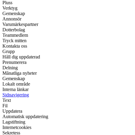
Pluss
Verktyg
Gemenskap
Annonsör
Varumärkespartner
Dotterbolag
Teammedlem
Tryck mitten
Kontakta oss
Grupp
Håll dig uppdaterad
Prenumerera
Delning
Månatliga nyheter
Gemenskap
Lokalt område
Interna länkar
Sidnavigering
Text
Fil
Uppdatera
Automatisk uppdatering
Lagstiftning
Internetcookies
Sekretess