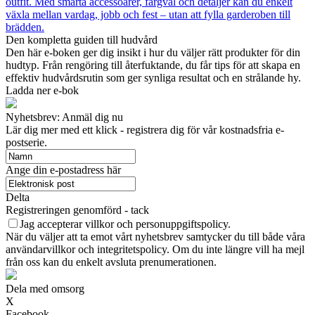
outfit. Med smarta accessoarer, färgval och detaljer kan du enkelt
växla mellan vardag, jobb och fest – utan att fylla garderoben till
brädden.
Den kompletta guiden till hudvård
Den här e-boken ger dig insikt i hur du väljer rätt produkter för din
hudtyp. Från rengöring till återfuktande, du får tips för att skapa en
effektiv hudvårdsrutin som ger synliga resultat och en strålande hy.
Ladda ner e-bok
Nyhetsbrev: Anmäl dig nu
Lär dig mer med ett klick - registrera dig för vår kostnadsfria e-
postserie.
Ange din e-postadress här
Delta
Registreringen genomförd - tack
Jag accepterar villkor och personuppgiftspolicy.
När du väljer att ta emot vårt nyhetsbrev samtycker du till både våra
användarvillkor och integritetspolicy. Om du inte längre vill ha mejl
från oss kan du enkelt avsluta prenumerationen.
Dela med omsorg
X
Facebook